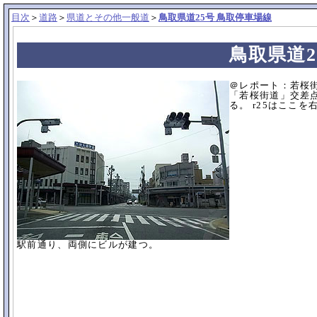
目次
＞
道路
＞
県道とその他一般道
＞
鳥取県道25号 鳥取停車場線
鳥取県道2
＠レポート：若桜
「若桜街道」交差点
る。 r25はここを右
駅前通り、両側にビルが建つ。