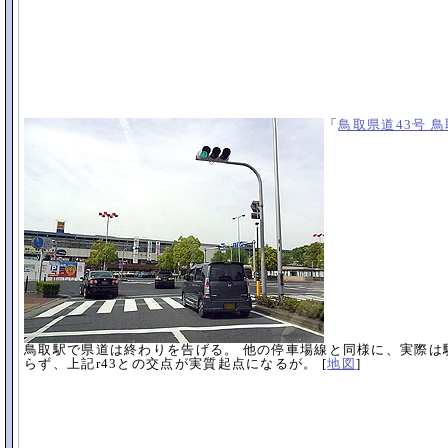
「
鳥取県道43号 
鳥取駅で県道は終わりを告げる。 他の停車場線と同様に、実際は
らず、上記r43との交点が実質起点になるが。 [
地図
]