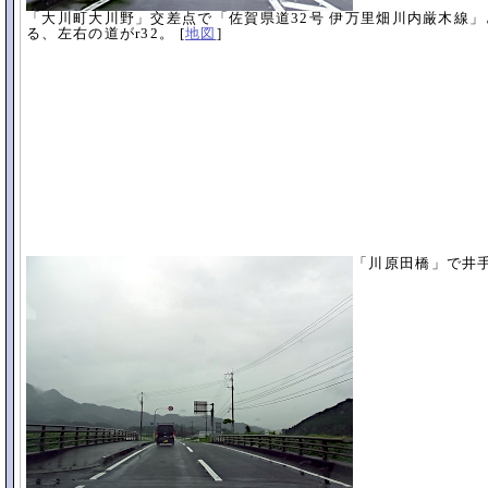
「大川町大川野」交差点で「
佐賀県道32号 伊万里畑川内厳木線」
る、左右の道がr32。 [
地図
]
「川原田橋」で井