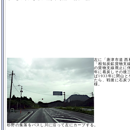
左に「唐津市道 
「相知炭鉱貨物支線
の貨物支線廃止に伴
年に着炭しその後
ば1933年に閉山
たら、戦後に石炭ブ
様。
杉野の集落をパスし川に沿って左にカーブする。