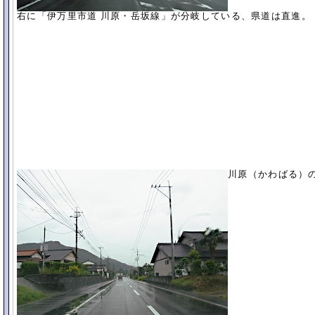
右に「伊万里市道 川原・岳坂線」が分岐している、県道は直進。
川原（かわばる）