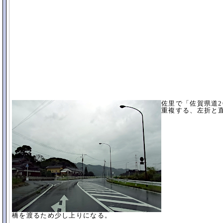
佐里で「
佐賀県道2
重複する、左折と直進
橋を渡るため少し上りになる。