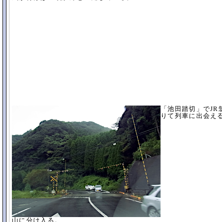
「池田踏切」でJ
りて列車に出会え
山に分け入る。