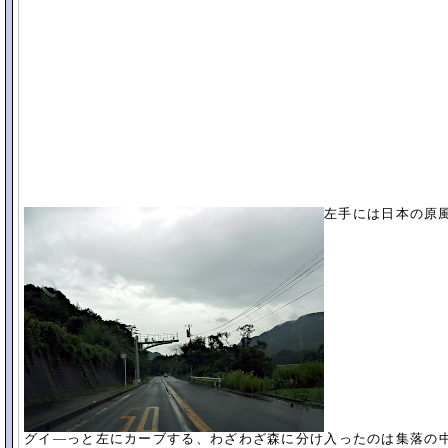
左手には日本の原風
グイ―っと左にカーブする、わざわざ森に分け入ったのは集落の