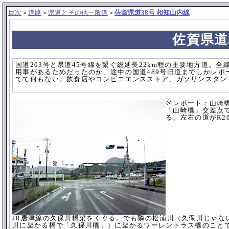
目次
＞
道路
＞
県道とその他一般道
＞
佐賀県道38号 相知山内線
佐賀県道
国道203号と県道45号線を繋ぐ総延長22km程の主要地方道。全
用事があるためだったのか、途中の国道489号旧道までしかレポ
てて何もない。飲食店やコンビニエンスストア、ガソリンスタン
＠レポート：山崎
「山崎橋」交差点で
る、左右の道がR20
JR唐津線の久保川橋梁をくぐる。でも隣の松浦川（久保川じゃな
川に架かる橋で「久保川橋」）に架かるワーレントラス橋のことで