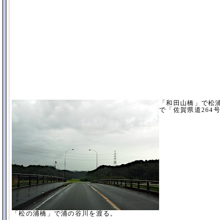
「和田山橋」で松
で「
佐賀県道264
「松の浦橋」で浦の谷川を渡る。