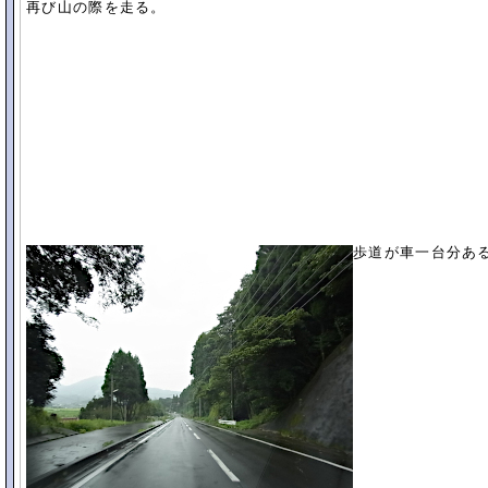
再び山の際を走る。
歩道が車一台分あ