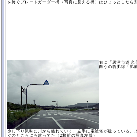
を跨ぐプレートガーダー橋（写真に見える橋）はひょっとしたら
右に「唐津市道 
向うの筑肥線「肥
少し下り気味に川から離れていく、左手に電波塔が建っている、
ぐのところにも建ってた（2枚前の写真左端）