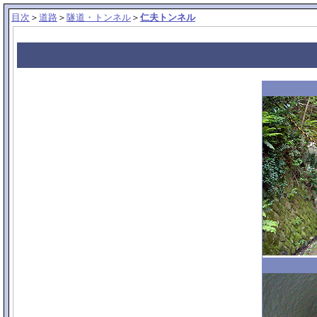
目次
＞
道路
＞
隧道・トンネル
＞
仁夫トンネル