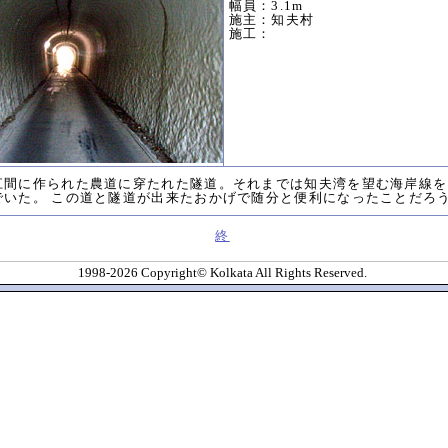
幅員：3.1m
施主：知夫村
施工：
江間に作られた農道に穿たれた隧道。それまでは知夫湾を望む海岸線を
でいた。 この道と隧道が出来たおかげで随分と便利になったことだろ
終
1998-2026 Copyright© Kolkata All Rights Reserved.