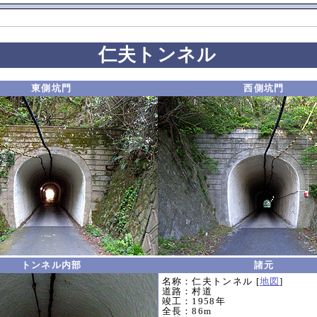
仁夫トンネル
東側坑門
西側坑門
トンネル内部
諸元
名称：仁夫トンネル [
地図
]
道路：村道
竣工：1958年
全長：86m