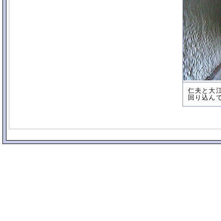
仁夫と大
回り込ん