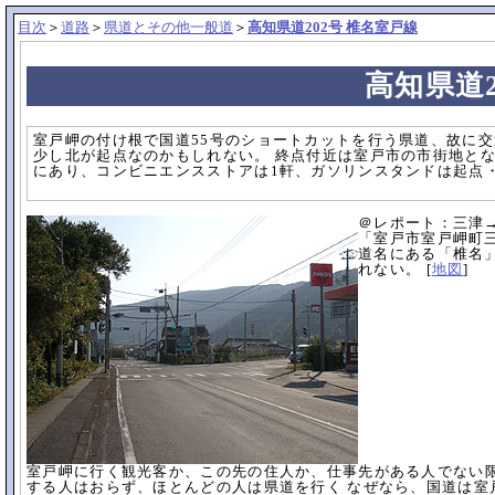
目次
＞
道路
＞
県道とその他一般道
＞
高知県道202号 椎名室戸線
高知県道2
室戸岬の付け根で国道55号のショートカットを行う県道、故に
少し北が起点なのかもしれない。 終点付近は室戸市の市街地と
にあり、コンビニエンスストアは1軒、ガソリンスタンドは起点
＠レポート：三津
「室戸市室戸岬町三
道名にある「椎名
れない。 [
地図
]
室戸岬に行く観光客か、この先の住人か、仕事先がある人でない限
する人はおらず、ほとんどの人は県道を行く なぜなら、国道は室