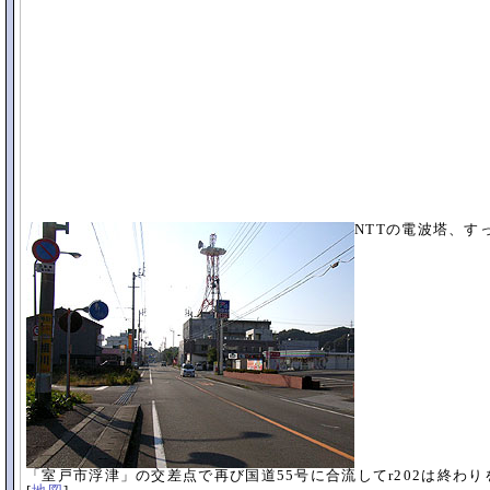
NTTの電波塔、す
「室戸市浮津」の交差点で再び国道55号に合流してr202は終わり