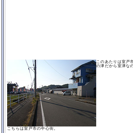
このあたりは室戸
の津だから室津な
こちらは室戸市の中心街。